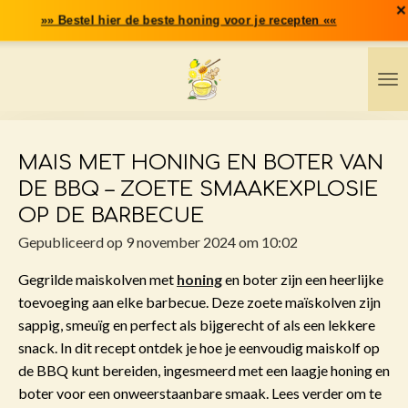
×
Ga
»» Bestel hier de beste honing voor je recepten ««
direct
naar
de
hoofdinhoud
MAIS MET HONING EN BOTER VAN
DE BBQ – ZOETE SMAAKEXPLOSIE
OP DE BARBECUE
Gepubliceerd op 9 november 2024 om 10:02
Gegrilde maiskolven met
honing
en boter zijn een heerlijke
toevoeging aan elke barbecue. Deze zoete maïskolven zijn
sappig, smeuïg en perfect als bijgerecht of als een lekkere
snack. In dit recept ontdek je hoe je eenvoudig maiskolf op
de BBQ kunt bereiden, ingesmeerd met een laagje honing en
boter voor een onweerstaanbare smaak. Lees verder om te