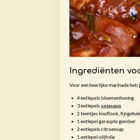
Ingrediënten vo
Voor een heerlijke marinade heb 
4 eetlepels bloemenhoning
3 eetlepels
sojasaus
2 teentjes knoflook, fijngeha
1 eetlepel geraspte gember
2 eetlepels citroensap
1 eetlepel olijfolie