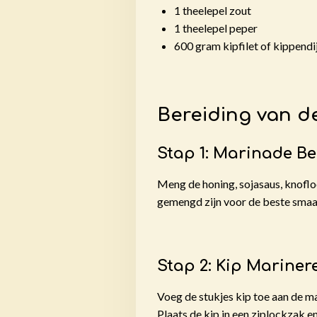
1 theelepel zout
1 theelepel peper
600 gram kipfilet of kippendi
Bereiding van d
Stap 1: Marinade B
Meng de honing, sojasaus, knofloo
gemengd zijn voor de beste smaa
Stap 2: Kip Mariner
Voeg de stukjes kip toe aan de ma
Plaats de kip in een ziplockzak e