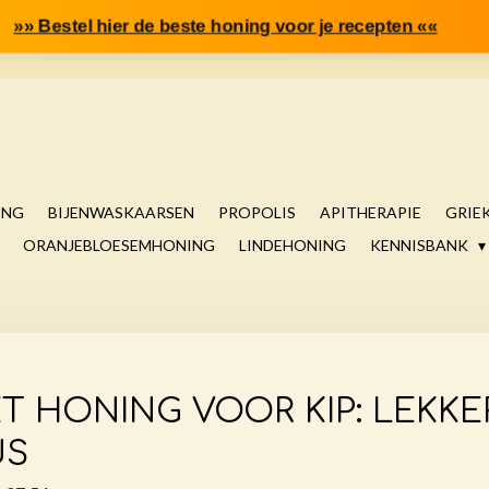
»» Bestel hier de beste honing voor je recepten ««
ING
BIJENWASKAARSEN
PROPOLIS
APITHERAPIE
GRIE
ORANJEBLOESEMHONING
LINDEHONING
KENNISBANK
T HONING VOOR KIP: LEKK
US