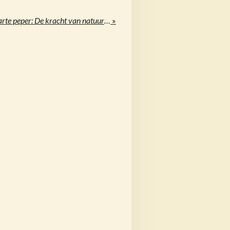
Honing met kurkuma en zwarte peper: De kracht van natuurlijke ingrediënten
»