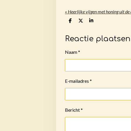
«
Heerlijke vijgen met honing uit de
D
D
S
e
e
h
l
e
a
e
l
r
Reactie plaatsen
n
e
Naam *
E-mailadres *
Bericht *