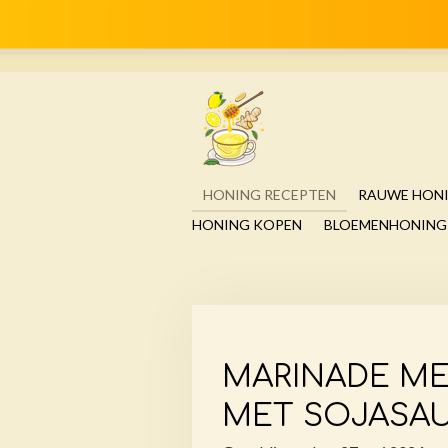
Ga
direct
naar
de
hoofdinhoud
HONING RECEPTEN
RAUWE HON
HONING KOPEN
BLOEMENHONING
MARINADE ME
MET SOJASA