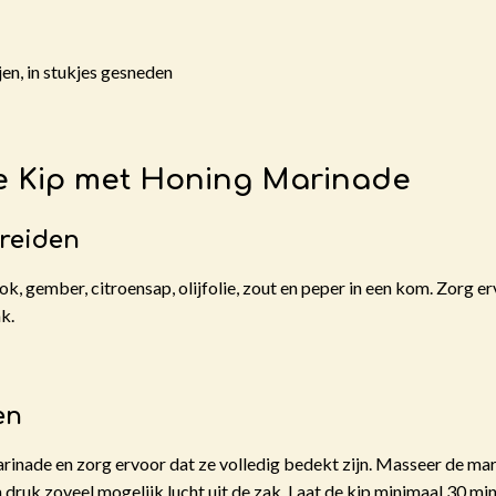
jen, in stukjes gesneden
e Kip met Honing Marinade
ereiden
k, gember, citroensap, olijfolie, zout en peper in een kom. Zorg e
k.
en
rinade en zorg ervoor dat ze volledig bedekt zijn. Masseer de mar
n druk zoveel mogelijk lucht uit de zak. Laat de kip minimaal 30 mi