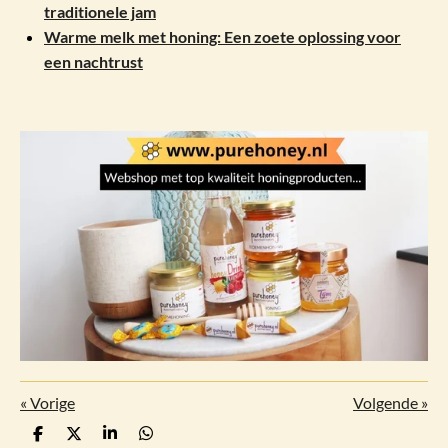
traditionele jam
Warme melk met honing: Een zoete oplossing voor
een nachtrust
«
Vorige
Volgende
»
D
D
S
D