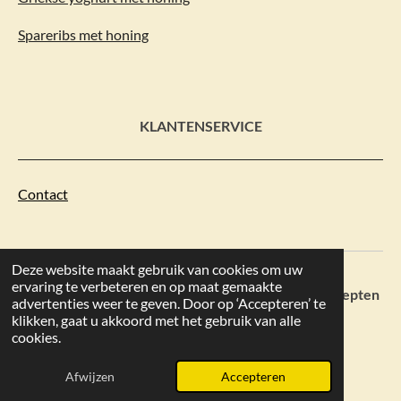
Spareribs met honing
KLANTENSERVICE
Contact
Deze website maakt gebruik van cookies om uw
ervaring te verbeteren en op maat gemaakte
Copyright 2023 ©
Honingrecepten.nl
- de beste recepten
advertenties weer te geven. Door op ‘Accepteren’ te
met honing
klikken, gaat u akkoord met het gebruik van alle
cookies.
Afwijzen
Accepteren