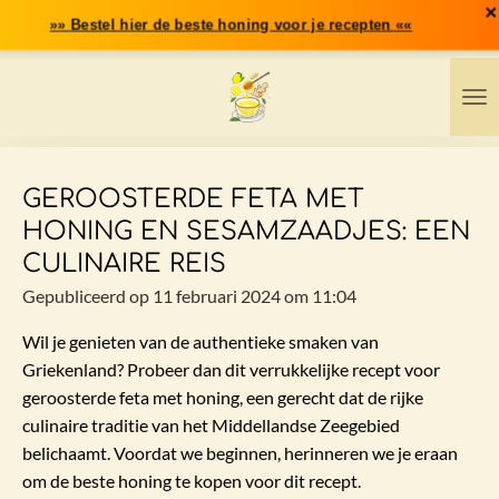
×
Ga
»» Bestel hier de beste honing voor je recepten ««
direct
naar
de
hoofdinhoud
GEROOSTERDE FETA MET
HONING EN SESAMZAADJES: EEN
CULINAIRE REIS
Gepubliceerd op 11 februari 2024 om 11:04
Wil je genieten van de authentieke smaken van
Griekenland? Probeer dan dit verrukkelijke recept voor
geroosterde feta met
honing
, een gerecht dat de rijke
culinaire traditie van het Middellandse Zeegebied
belichaamt. Voordat we beginnen, herinneren we je eraan
om de beste honing te kopen voor dit recept.