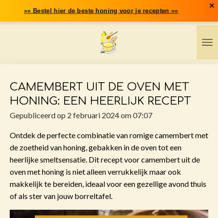
×
Ga
»» Bestel hier de beste honing voor je recepten ««
direct
naar
de
hoofdinhoud
CAMEMBERT UIT DE OVEN MET
HONING: EEN HEERLIJK RECEPT
Gepubliceerd op 2 februari 2024 om 07:07
Ontdek de perfecte combinatie van romige camembert met
de zoetheid van honing, gebakken in de oven tot een
heerlijke smeltsensatie. Dit recept voor camembert uit de
oven met honing is niet alleen verrukkelijk maar ook
makkelijk te bereiden, ideaal voor een gezellige avond thuis
of als ster van jouw borreltafel.