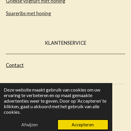
Griekse yoghurt met honing
Spareribs met honing
KLANTENSERVICE
Contact
Deze website maakt gebruik van cookies om uw
ervaring te verbeteren en op maat gemaakte
Copyright 2023 ©
Honingrecepten.nl
- de beste
advertenties weer te geven. Door op ‘Accepteren’ te
recepten met honing
klikken, gaat u akkoord met het gebruik van alle
cookies.
Afwijzen
Accepteren