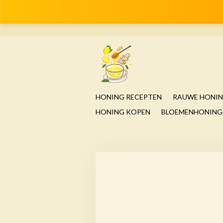
Ga
direct
naar
de
hoofdinhoud
HONING RECEPTEN
RAUWE HONI
HONING KOPEN
BLOEMENHONING