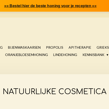
»» Bestel hier de beste honing voor je recepten ««
NG
BIJENWASKAARSEN
PROPOLIS
APITHERAPIE
GRIEK
ORANJEBLOESEMHONING
LINDEHONING
KENNISBANK
NATUURLIJKE COSMETICA