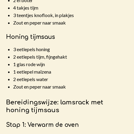
2 el boter
4 takjes tijm
3 teentjes knoflook, in plakjes
Zout en peper naar smaak
Honing tijmsaus
3 eetlepels honing
2 eetlepels tijm, fijngehakt
1 glas rode wijn
1 eetlepel maïzena
2 eetlepels water
Zout en peper naar smaak
Bereidingswijze: lamsrack met
honing tijmsaus
Stap 1: Verwarm de oven