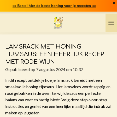
×
Ga
»» Bestel hier de beste honing voor je recepten ««
direct
naar
de
hoofdinhoud
LAMSRACK MET HONING
TIJMSAUS: EEN HEERLIJK RECEPT
MET RODE WIJN
Gepubliceerd op 7 augustus 2024 om 10:37
In dit recept ontdek je hoe je lamsrack bereidt met een
smaakvolle honing tijmsaus. Het lamsvlees wordt sappig en
rosé gebakken in de oven, terwijl de saus een perfecte
balans van zoet en hartig biedt. Volg deze stap-voor-stap
instructies en geniet van een heerlijke maaltijd die indruk zal
maken op je gasten.